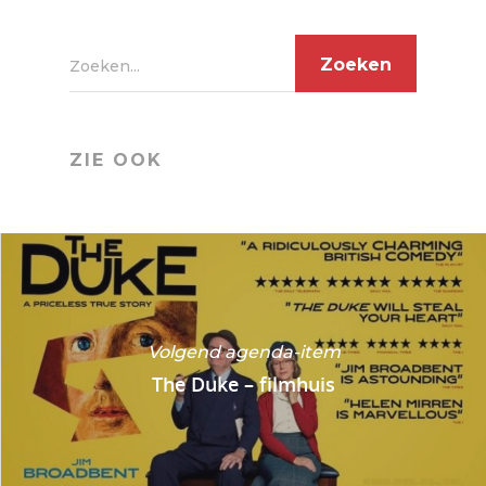
Zoeken...
ZIE OOK
Volgend agenda-item
The Duke – filmhuis