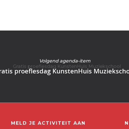
Volgend agenda-item
ratis proeflesdag KunstenHuis Muziekscho
MELD JE ACTIVITEIT AAN
N