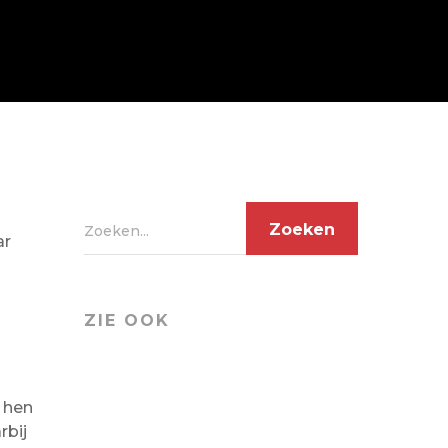
Zoeken...
ar
ZIE OOK
 hen
rbij