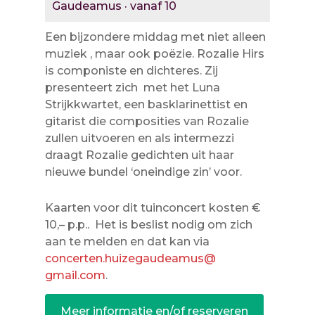
Gaudeamus · vanaf 10
Een bijzondere middag met niet alleen
muziek , maar ook poëzie. Rozalie Hirs
is componiste en dichteres. Zij
presenteert zich met het Luna
Strijkkwartet, een basklarinettist en
gitarist die composities van Rozalie
zullen uitvoeren en als intermezzi
draagt Rozalie gedichten uit haar
nieuwe bundel ‘oneindige zin’ voor.
Kaarten voor dit tuinconcert kosten €
10,– p.p.. Het is beslist nodig om zich
aan te melden en dat kan via
concerten.huizegaudeamus@
gmail.com
.
Meer informatie en/of reserveren