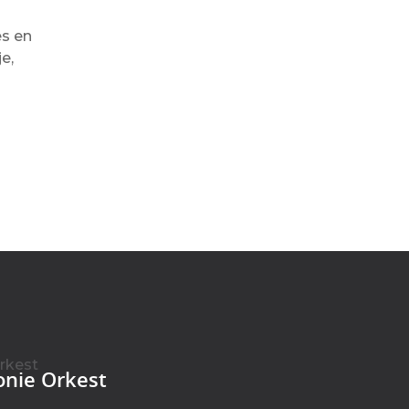
es en
e,
onie Orkest