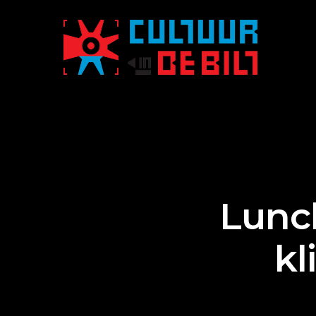
Lunc
k