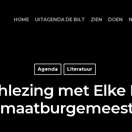
HOME
UITAGENDA DE BILT
ZIEN
DOEN
Agenda
Literatuur
hlezing met Elke 
limaatburgemeest