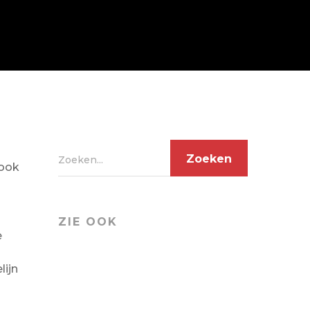
Zoeken...
 ook
ZIE OOK
e
lijn