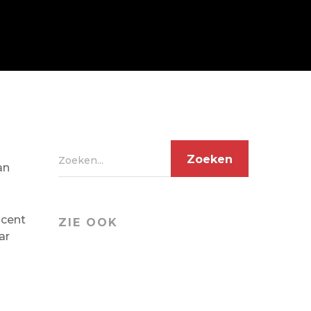
Zoeken...
an
ncent
ZIE OOK
ar