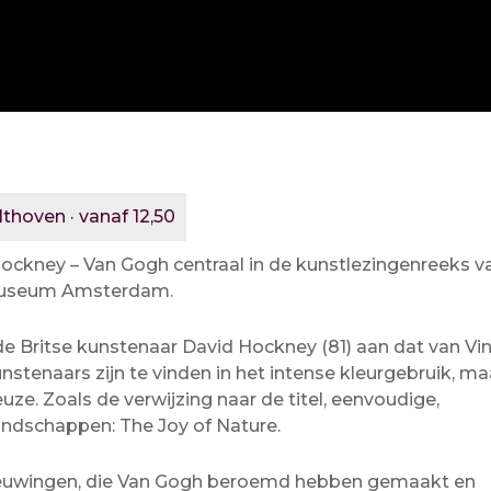
lthoven · vanaf 12,50
Hockney – Van Gogh centraal in de kunstlezingenreeks v
h Museum Amsterdam.
de Britse kunstenaar David Hockney (81) aan dat van Vi
tenaars zijn te vinden in het intense kleurgebruik, ma
ze. Zoals de verwijzing naar de titel, eenvoudige,
andschappen: The Joy of Nature.
ieuwingen, die Van Gogh beroemd hebben gemaakt en