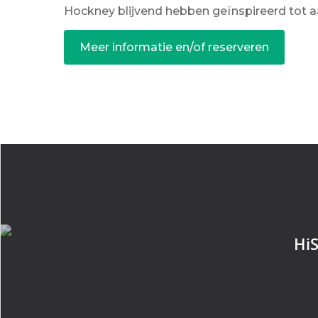
Hockney blijvend hebben geïnspireerd tot aa
Meer informatie en/of reserveren
HiS