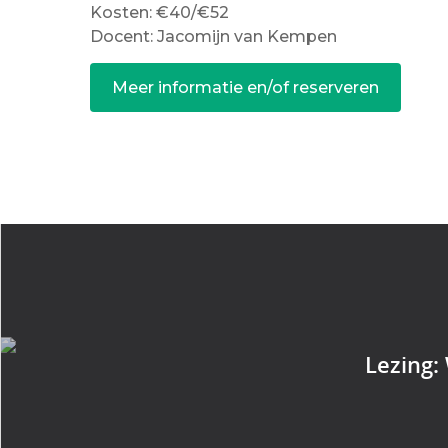
Kosten: €40/€52
Docent: Jacomijn van Kempen
Meer informatie en/of reserveren
Lezing: