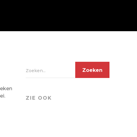
Zoeken...
teken
ei.
ZIE OOK