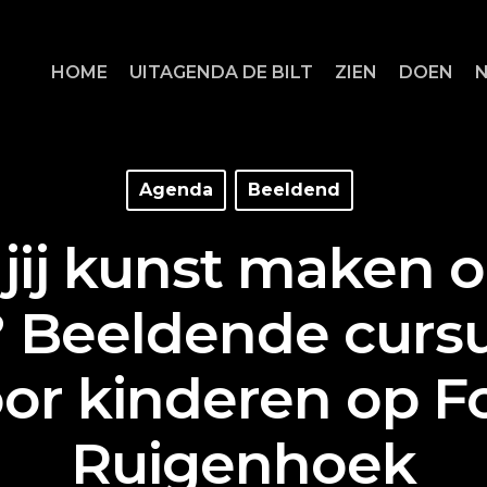
HOME
UITAGENDA DE BILT
ZIEN
DOEN
Agenda
Beeldend
jij kunst maken o
? Beeldende curs
or kinderen op F
Ruigenhoek