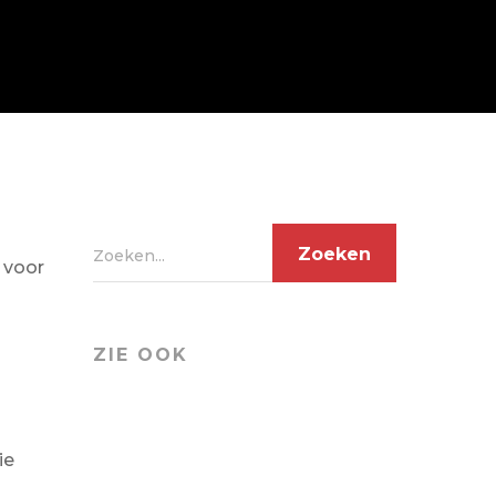
Zoeken...
 voor
ZIE OOK
ie