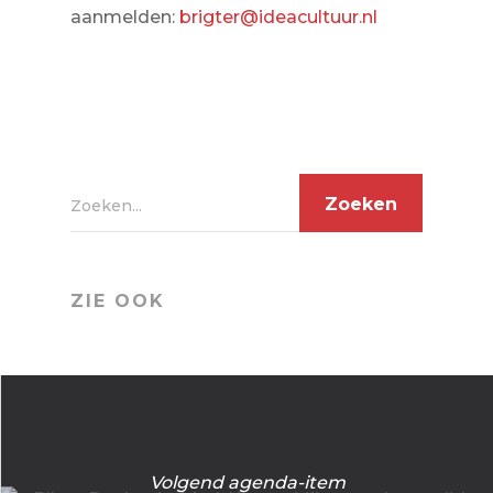
aanmelden:
brigter@ideacultuur.nl
Zoeken...
ZIE OOK
Volgend agenda-item