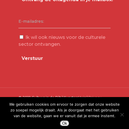
E-mailadres:
Ik wil ook nieuws voor de culturele
sector ontvangen.
© 2019 Cultuur in de Bilt | KunstenHuis |
Privacy
Verklaring
We gebruiken cookies om ervoor te zorgen dat onze website
zo soepel mogelijk draait. Als je doorgaat met het gebruiken
van de website, gaan we er vanuit dat je ermee instemt.
Ok