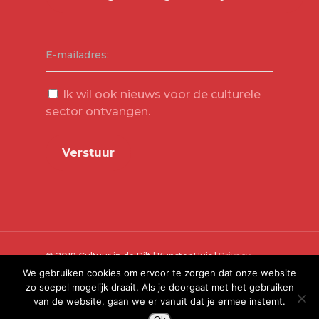
E-mailadres:
Ik wil ook nieuws voor de culturele
sector ontvangen.
© 2019 Cultuur in de Bilt | KunstenHuis |
Privacy
Verklaring
We gebruiken cookies om ervoor te zorgen dat onze website
zo soepel mogelijk draait. Als je doorgaat met het gebruiken
van de website, gaan we er vanuit dat je ermee instemt.