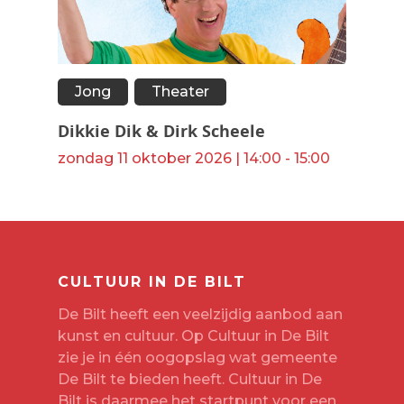
Jong
Theater
Dikkie Dik & Dirk Scheele
zondag 11 oktober 2026 | 14:00 - 15:00
CULTUUR IN DE BILT
De Bilt heeft een veelzijdig aanbod aan
kunst en cultuur. Op Cultuur in De Bilt
zie je in één oogopslag wat gemeente
De Bilt te bieden heeft. Cultuur in De
Bilt is daarmee het startpunt voor een