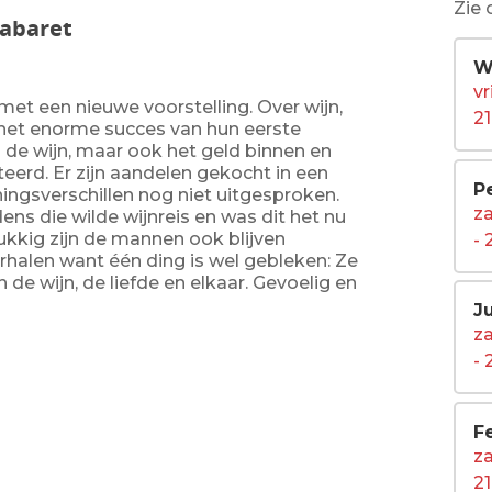
Zie 
Cabaret
W
vr
met een nieuwe voorstelling. Over wijn,
21
 het enorme succes van hun eerste
n de wijn, maar ook het geld binnen en
erd. Er zijn aandelen gekocht in een
P
ningsverschillen nog niet uitgesproken.
z
ens die wilde wijnreis en was dit het nu
ukkig zijn de mannen ook blijven
- 
erhalen want één ding is wel gebleken: Ze
de wijn, de liefde en elkaar. Gevoelig en
Ju
za
- 
F
za
21