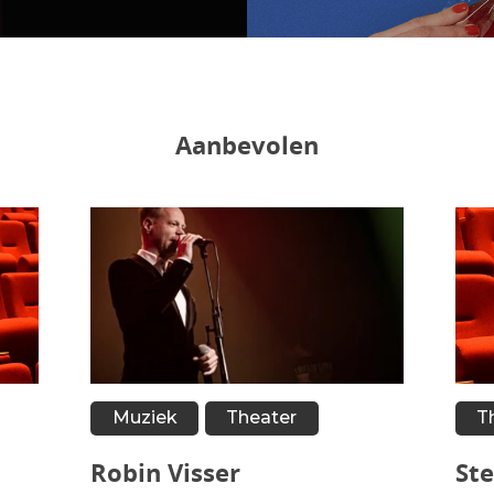
Aanbevolen
Muziek
Theater
T
Robin Visser
St