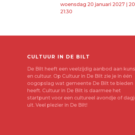
woensdag 20 januari 2027 | 20
21:30
CULTUUR IN DE BILT
De Bilt heeft een veelzijdig aanbod aan kuns
en cultuur. Op Cultuur in De Bilt zie je in één
oogopslag wat gemeente De Bilt te bieden
heeft. Cultuur in De Bilt is daarmee het
startpunt voor een cultureel avondje of dagj
uit. Veel plezier in De Bilt!