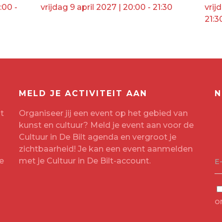
:00 -
vrijdag 9 april 2027 | 20:00 - 21:30
vrij
21:3
MELD JE ACTIVITEIT AAN
N
t
Organiseer jij een event op het gebied van
kunst en cultuur? Meld je event aan voor de
Cultuur in De Bilt agenda en vergroot je
zichtbaarheid! Je kan een event aanmelden
e
met je
Cultuur in De Bilt-account
.
E
o