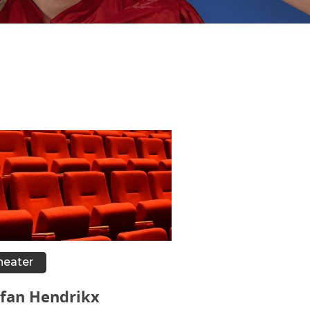
heater
efan Hendrikx