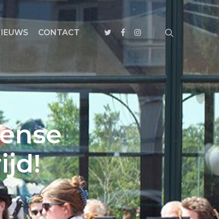
NIEUWS
CONTACT
vense
ijd!