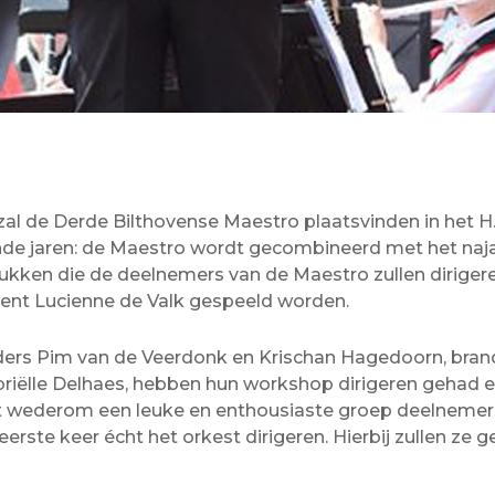
l de Derde Bilthovense Maestro plaatsvinden in het H.
ande jaren: de Maestro wordt gecombineerd met het naj
ken die de deelnemers van de Maestro zullen dirigeren
gent Lucienne de Valk gespeeld worden.
uders Pim van de Veerdonk en Krischan Hagedoorn, br
iëlle Delhaes, hebben hun workshop dirigeren gehad en z
et wederom een leuke en enthousiaste groep deelnemers
rste keer écht het orkest dirigeren. Hierbij zullen ze