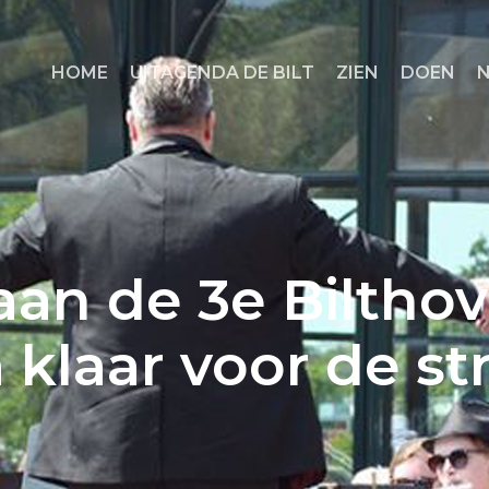
HOME
UITAGENDA DE BILT
ZIEN
DOEN
an de 3e Biltho
klaar voor de str