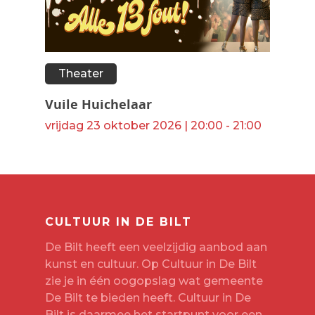
Theater
Vuile Huichelaar
vrijdag 23 oktober 2026 | 20:00 - 21:00
CULTUUR IN DE BILT
De Bilt heeft een veelzijdig aanbod aan
kunst en cultuur. Op Cultuur in De Bilt
zie je in één oogopslag wat gemeente
De Bilt te bieden heeft. Cultuur in De
Bilt is daarmee het startpunt voor een