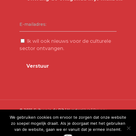
E-mailadres:
Ik wil ook nieuws voor de culturele
sector ontvangen.
© 2019 Cultuur in de Bilt | KunstenHuis |
Privacy
Verklaring
We gebruiken cookies om ervoor te zorgen dat onze website
zo soepel mogelijk draait. Als je doorgaat met het gebruiken
van de website, gaan we er vanuit dat je ermee instemt.